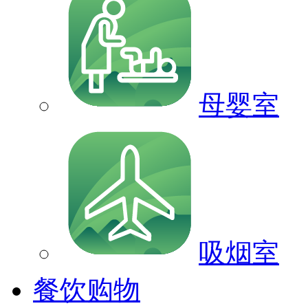
母婴室
吸烟室
餐饮购物