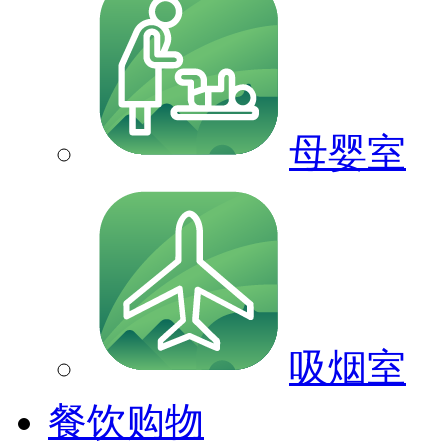
母婴室
吸烟室
餐饮购物