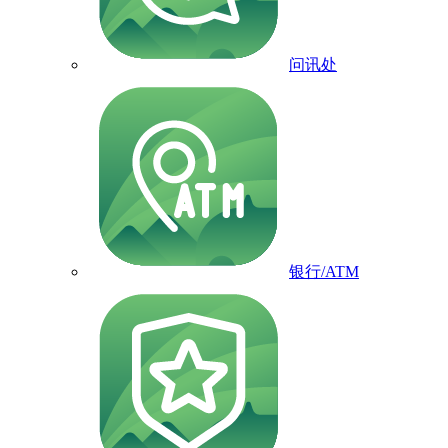
问讯处
银行/ATM